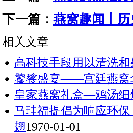
下一篇：
燕窝趣闻丨历
相关文章
高科技手段用以清洗和
饕餮盛宴——宫廷燕窝
皇家燕窝礼盒—鸡汤细
马珪福提倡为响应环保
翅
1970-01-01