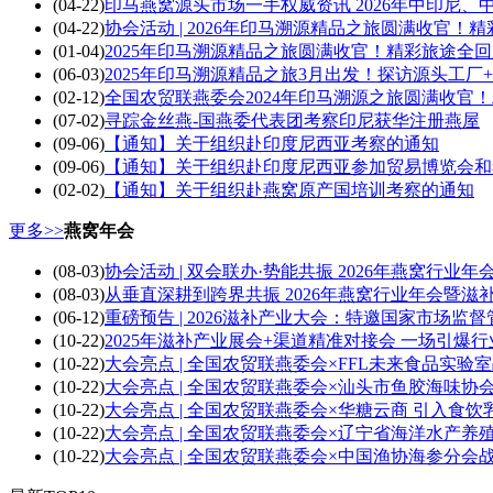
(04-22)
印马燕窝源头市场一手权威资讯 2026年中印尼
(04-22)
协会活动 | 2026年印马溯源精品之旅圆满收官！
(01-04)
2025年印马溯源精品之旅圆满收官！精彩旅途全
(06-03)
2025年印马溯源精品之旅3月出发！探访源头工
(02-12)
全国农贸联燕委会2024年印马溯源之旅圆满收官
(07-02)
寻踪金丝燕-国燕委代表团考察印尼获华注册燕屋
(09-06)
【通知】关于组织赴印度尼西亚考察的通知
(09-06)
【通知】关于组织赴印度尼西亚参加贸易博览会和
(02-02)
【通知】关于组织赴燕窝原产国培训考察的通知
更多>>
燕窝年会
(08-03)
协会活动 | 双会联办·势能共振 2026年燕窝行业
(08-03)
从垂直深耕到跨界共振 2026年燕窝行业年会暨
(06-12)
重磅预告 | 2026滋补产业大会：特邀国家市
(10-22)
2025年滋补产业展会+渠道精准对接会 一场引爆
(10-22)
大会亮点 | 全国农贸联燕委会×FFL未来食品实
(10-22)
大会亮点 | 全国农贸联燕委会×汕头市鱼胶海味协
(10-22)
大会亮点 | 全国农贸联燕委会×华糖云商 引入食饮
(10-22)
大会亮点 | 全国农贸联燕委会×辽宁省海洋水产养
(10-22)
大会亮点 | 全国农贸联燕委会×中国渔协海参分会