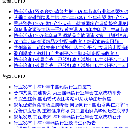
最新TOP10
协会活动 | 双会联办·势能共振 2026年燕窝行业年会暨
从垂直深耕到跨界共振 2026年燕窝行业年会暨滋补产业
重磅预告 | 2026滋补产业大会：特邀国家市场监督管
印马燕窝源头市场一手权威资讯 2026年中印尼、中马
协会活动 | 2026年印马溯源精品之旅圆满收官！精彩旅
2025年印马溯源精品之旅圆满收官！精彩旅途全回顾！
共创新篇，赋能未来 | “滋补门店共创平台”专场培训圆满
盈利爆破！滋补门店共创平台二期培训班圆满收官！
协会培训 | 破局之战，已经打响！滋补门店共创平台二
协会培训 | 破局之战，已经打响！滋补门店共创平台二
热点TOP10
行业发布丨2019年中国燕窝行业白皮书
合作共赢 共建繁荣 第三届燕窝行业年会在京成功举办
寻踪金丝燕-国燕委代表团考察印尼获华注册燕屋
规范促进燕窝市场发展峰会 同德同行 • 国燕盛典在京举
完善供应链条 重塑健康市场 第二届燕窝高峰论坛在京举
规范发展 共谋未来 2019年燕窝行业年会在京成功召开
行业发布丨2020年燕窝行业疫情生存报告