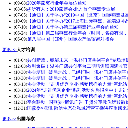
(09-08)
2020年燕窝行业年会展位通知
(08-05)
@所有人：2019燕博会-北方首个燕窝专业展
(07-05)
【通知】关于举办“2019中国（北京）国际燕窝及
(10-09)
【通知】关于举办“2017上海国际燕窝、高端滋补
(07-10)
【通知】关于举办第三届燕窝行业年会的通知
(06-24)
【通知】第二届燕窝行业年会（时间，名额有限，
(06-09)
第八届中国（郑州）国际农产品贸易对接会
更多>>
人才培训
(01-04)
共创新篇，赋能未来 | “滋补门店共创平台”专场
(12-03)
盈利爆破！滋补门店共创平台二期培训班圆满收官
(10-30)
协会培训 | 破局之战，已经打响！滋补门店共创
(10-30)
协会培训 | 破局之战，已经打响！滋补门店共创
(03-13)
协会活动 | “走进优秀企业·感受榜样的力量”河
(03-13)
2024年“走进优秀企业”系列活动火热报名中！
(03-13)
协会活动 | “走进优秀企业·感受榜样的力量”河
(12-31)
平台联动 | 国燕委×腾讯广告 干货分享教你玩转
(12-31)
国燕委×腾讯 微信生态公私域运营直播讲座重磅
更多>>
出国考察