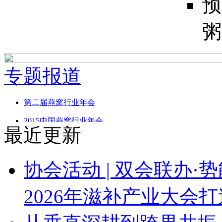
预
粥
专题报道
第二届燕窝行业年会
2015中国燕窝行业年会
最近更新
燕窝进口合理价格与完税价格审定
燕窝进口及市场发展圆桌会议
协会活动 | 双会联办·
首届(2012)中国燕窝产业高峰论坛
2026年滋补产业大会