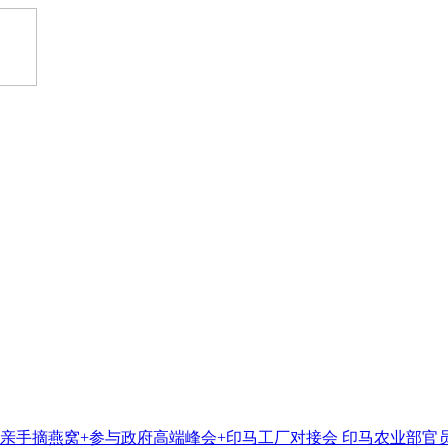
厂+亲手摘燕窝+参与政府高端峰会+印马工厂对接会 印马农业部官