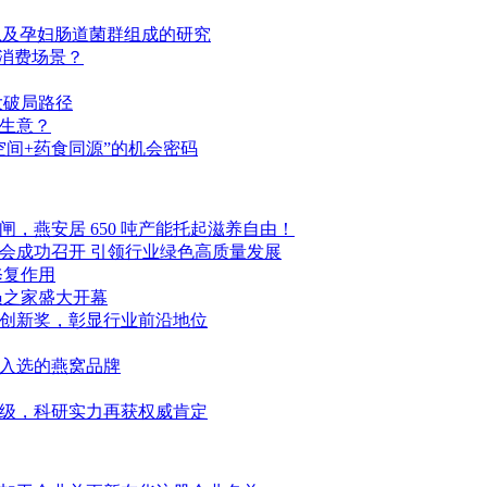
长以及孕妇肠道菌群组成的研究
间消费场景？
四大破局路径
生意？
间+药食同源”的机会密码
，燕安居 650 吨产能托起滋养自由！
会成功召开 引领行业绿色高质量发展
修复作用
员之家盛大开幕
创新奖，彰显行业前沿地位
一入选的燕窝品牌
级，科研实力再获权威肯定