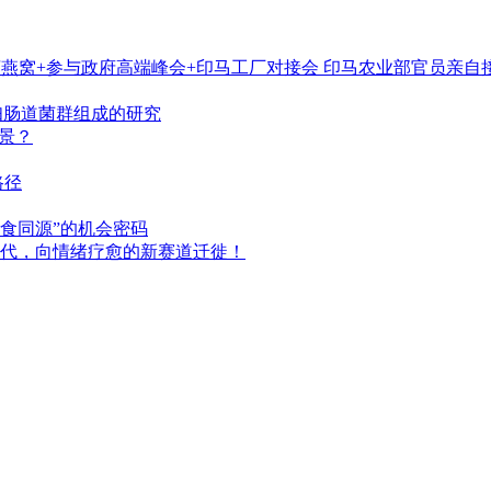
摘燕窝+参与政府高端峰会+印马工厂对接会 印马农业部官员亲自
妇肠道菌群组成的研究
景？
路径
食同源”的机会密码
时代，向情绪疗愈的新赛道迁徙！