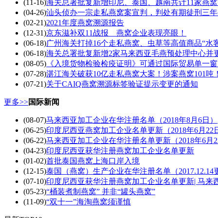
(11-16)
海关总署批复新增印尼、泰国、越南共计11家燕
(04-26)
汕头侦办一宗走私燕窝案宣判，判处有期徒刑三年
(02-21)
2021年度燕窝溯源报告
(12-31)
京东滋补双11战报 燕窝企业表现亮眼！
(06-18)
广州海关打掉16个走私燕窝、虫草等高值商品“水客
(06-18)
海关总署批复新增2家马来西亚毛燕预处理中心并
(08-05)
《入境货物检验检疫证明》可通过国际贸易单一窗
(07-28)
湛江海关破获10亿走私燕窝大案！涉案燕窝101吨
(07-21)
关于CAIQ燕窝溯源标签验证提示变更的通知
更多>>
国际新闻
(08-07)
马来西亚加工企业在华注册名单（2018年8月6日）
(06-25)
印度尼西亚燕窝加工企业名单更新（2018年6月22
(06-22)
马来西亚加工企业在华注册名单更新（2018年6月2
(04-23)
印度尼西亚获华注册燕窝加工企业名单更新
(01-02)
首批泰国燕窝上海口岸入境
(12-15)
泰国（燕窝）生产企业在华注册名单（2017.12.14
(07-10)
印度尼西亚获华注册燕窝加工企业名单更新| 马
(05-23)
“桶装煮制燕窝” 并非“罐头燕窝”
(11-09)
“双十一”海淘燕窝须谨慎