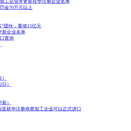
窝加工企业并更新在华注册企业名单
罚金70万元以上
”团伙，案值15亿元
更新企业名单
口查询
！
日）
2日）
更新）
来西亚获华注册燕窝加工企业可以正式进口