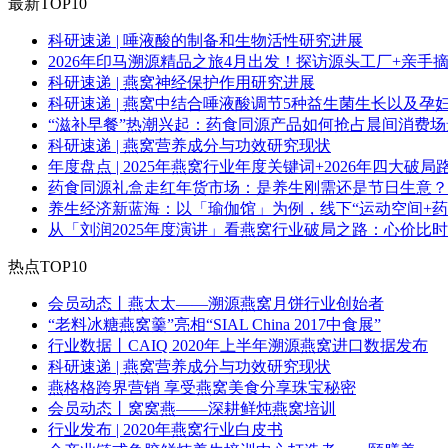
最新TOP10
科研速递 | 唾液酸的制备和生物活性研究进展
2026年印马溯源精品之旅4月出发！探访源头工厂+亲手
科研速递 | 燕窝神经保护作用研究进展
科研速递 | 燕窝中结合唾液酸调节5种益生菌生长以及孕
“滋补早餐”热潮兴起：药食同源产品如何抢占晨间消费场
科研速递 | 燕窝营养成分与功效研究现状
年度盘点 | 2025年燕窝行业年度关键词+2026年四大破局
药食同源礼盒走红年货市场：是养生刚需还是节日生意？
养生经济新蓝海：以「瑜伽馆」为例，线下“运动空间+药
从「刘润2025年度演讲」看燕窝行业破局之路：心价比
热点TOP10
会员动态丨燕太太——溯源燕窝月饼行业创始者
“老料冰糖燕窝羹”亮相“SIAL China 2017中食展”
行业数据丨CAIQ 2020年上半年溯源燕窝进口数据发布
科研速递 | 燕窝营养成分与功效研究现状
燕格格跨界营销 享受燕窝美食分享珠宝秘密
会员动态丨窝窝燕——深耕鲜炖燕窝培训
行业发布 | 2020年燕窝行业白皮书