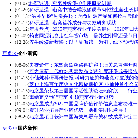
(03-02)
科研速递 | 燕窝神经保护作用研究进展
(01-20)
科研速递 | 燕窝中结合唾液酸调节5种益生菌生
(01-13)
“滋补早餐”热潮兴起：药食同源产品如何抢占晨
(01-12)
科研速递 | 燕窝营养成分与功效研究现状
(01-12)
年度盘点 | 2025年燕窝行业年度关键词+2026年
(01-09)
药食同源礼盒走红年货市场：是养生刚需还是节日
(12-26)
养生经济新蓝海：以「瑜伽馆」为例，线下“运动空
更多>>
企业新闻
(08-06)
央视聚焦：东盟燕窝丝路再扩容！海关总署连开两闸
(11-16)
燕之屋新一代鲜炖燕窝发布会暨年度环保成果报告
(11-15)
小仙炖科研再传捷报 科研力证鲜炖燕窝对皮肤的
(11-15)
落户上海百年历史文化风貌保护区 小仙炖首个会
(11-15)
燕之屋荣获第三届国际活性肽论坛燕窝肽——行业
(11-03)
重新定义“鲜”燕窝 引领燕窝行业新趋势
(11-03)
燕之屋成为2022中国品牌价值评价信息发布榜唯
(09-04)
泰升药业拓展产业链优势，助推集团化发展！
(08-26)
燕之屋项目获评中国海关总署海关科技成果评定二
更多>>
国内新闻