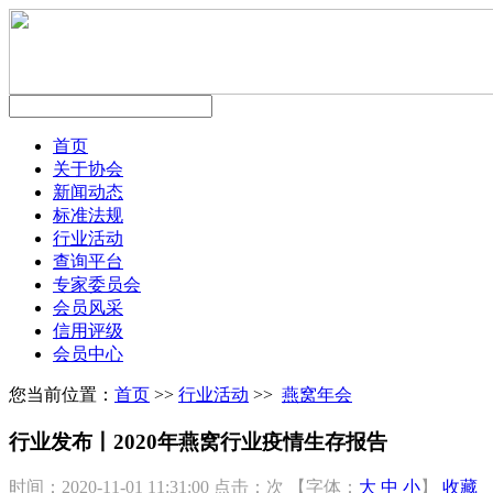
首页
关于协会
新闻动态
标准法规
行业活动
查询平台
专家委员会
会员风采
信用评级
会员中心
您当前位置：
首页
>>
行业活动
>>
燕窝年会
行业发布丨2020年燕窝行业疫情生存报告
时间：2020-11-01 11:31:00
点击：
次
【字体：
大
中
小
】
收藏