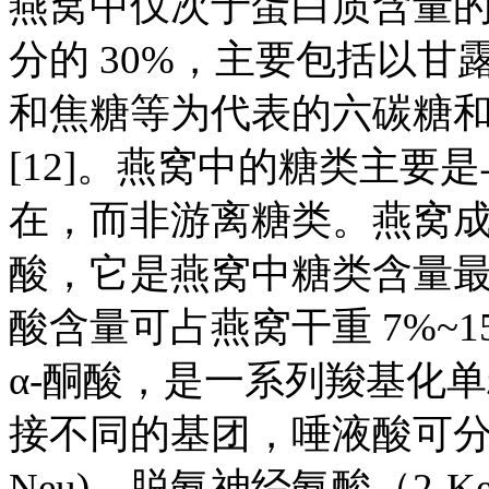
燕窝中仅次于蛋白质含量
分的 30%，主要包括以
和焦糖等为代表的六碳糖
[12]。燕窝中的糖类主要
在，而非游离糖类。燕窝
酸，它是燕窝中糖类含量
酸含量可占燕窝干重 7%~
α-酮酸，是一系列羧基化单
接不同的基团，唾液酸可分为神经氨
Neu)、脱氨神经氨酸（2-Keto-3