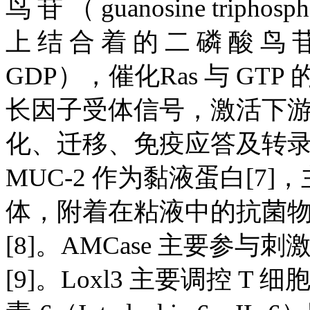
鸟 苷 （ guanosine tripho
上 结 合 着 的 二 磷 酸 鸟 苷（g
GDP），催化Ras 与 GT
长因子受体信号，激活下
化、迁移、免疫应答及转录等
MUC-2 作为黏液蛋白[7
体，附着在粘液中的抗菌
[8]。AMCase 主要参与
[9]。Loxl3 主要调控 T