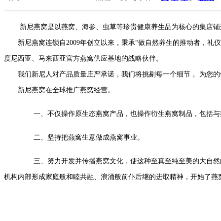
新尼燕窝是以燕窝、海参、虫草等珍贵健康养生品为核心的集店铺
新尼燕窝连锁自2009年创立以来，秉承“做自然养生的推动者，礼
度尼西亚、马来西亚官方燕窝供应基地的战略伙伴。
我们新尼人对产品质量庄严承诺，我们将挑剔每一个细节， 为您的健
新尼燕窝在全球推广燕窝经营。
一、不仅操作原生态燕窝产品，也操作衍生燕窝制品，包括与
二、坚持把燕窝生意做成燕窝事业。
三、努力开发并传播燕窝文化，使这种至真至纯至美的大自然的
机构内部形成家庭般和睦共融、浪涌般前仆后继的进取精神，开始了燕