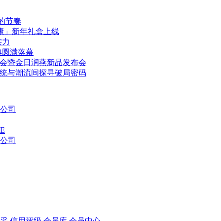
的节奏
康」新年礼盒上线
实力
典圆满落幕
业峰会暨金日润燕新品发布会
传统与潮流间探寻破局密码
公司
E
公司
采
信用评级
会员库
会员中心