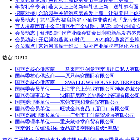
年货礼盒专场 | 荣祥承上新你的春节主线任务已更新！
年货礼盒专场 | 燕太太上上签新年礼盒上新，送礼超有面
招商对接 | 合珍园手冲鲜泡燕窝首发上新，让滋养跟上你
会员动态｜龙马逐光 福启新岁 小仙炖非遗创意「龙马安
百人考察团直击金日润燕生产全链路，见证5.0时代制造
会员动态｜鲜泡5.0时代产业峰会暨金日润燕新品发布盛
会员动态 | 开启鲜泡燕窝5.0时代——2025鲜泡燕窝产
会员观点 | 京运河智库于维民：滋补产业品牌年轻化 在
热点TOP10
国燕委核心供应商——马来西亚创意燕窝进出口私人有限
国燕委核心供应商——原只燕窝国际有限公司
国燕委核心供应商——SWALLOWS HOUSE ENTERPRIS
国燕委会员单位——上海雷允上药业有限公司神象参茸分
国燕委理事单位——沈阳新尼商业连锁企业管理有限公司
国燕委理事单位——东莞市燕和堂商贸有限公司
国燕委会员单位——旺城金燕食品（厦门）有限公司
国燕委副理事长单位——广州市王佳商贸发展有限公司
国燕委理事单位——重庆藏珍堂商贸有限公司
燕窝粥：传统滋补向食品赛道突围的超级“黑马”
首页
关于协会
新闻动态
标准法规
行业活动
专家委员会
会员风