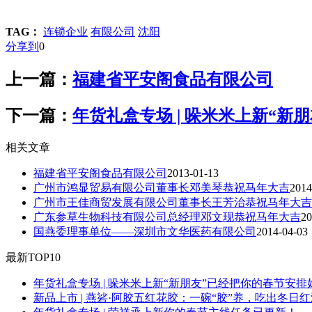
TAG：
连锁企业
有限公司
沈阳
分享到
0
上一篇：
福建省平安阁食品有限公司
下一篇：
年货礼盒专场 | 哚米米上新“新
相关文章
福建省平安阁食品有限公司
2013-01-13
广州市鸿显贸易有限公司董事长邓美琴恭祝马年大吉
2014
广州市王佳商贸发展有限公司董事长王芳治恭祝马年大吉
广东参草生物科技有限公司总经理邓文现恭祝马年大吉
20
国燕委理事单位——深圳市文华医药有限公司
2014-04-03
最新TOP10
年货礼盒专场 | 哚米米上新“新朋友”已经把你的春节安排
新品上市 | 燕硰·阿胶五红花胶：一碗“胶”养，吃出冬日